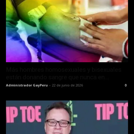
Más hombres homosexuales y bisexuales
están donando sangre que nunca en...
Administrador GayPeru
-
22 de junio de 2026
0