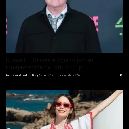
Russell T Davies elogiado por su
interpretación del VIH en Tip...
Administrador GayPeru
-
12 de junio de 2026
0