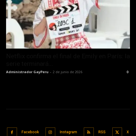
Netflix confirma el final de Emily en París: la
serie terminará...
Administrador GayPeru
-
2 de junio de 2026
0
Facebook
Instagram
RSS
X