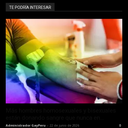
TE PODRÍA INTERESAR
Más hombres homosexuales y bisexuales
están donando sangre que nunca en...
Administrador GayPeru
-
22 de junio de 2026
0