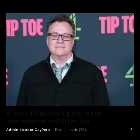
Russell T Davies elogiado por su
interpretación del VIH en Tip...
Administrador GayPeru
-
12 de junio de 2026
0