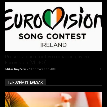
Presentan un emotivo romance gay en
Eurovisión [VÍDEO]
Editor GayPeru
-
13 de marzo de 2018
0
TE PODRÍA INTERESAR