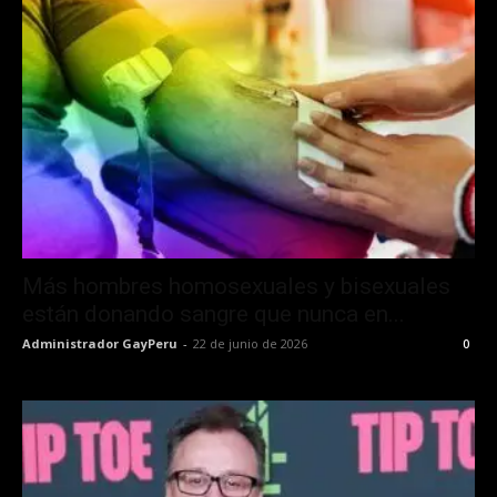
Más hombres homosexuales y bisexuales
están donando sangre que nunca en...
Administrador GayPeru
-
22 de junio de 2026
0