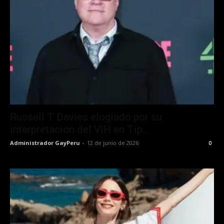
Russell T Davies elogiado por su
interpretación del VIH en Tip...
Administrador GayPeru
-
12 de junio de 2026
0