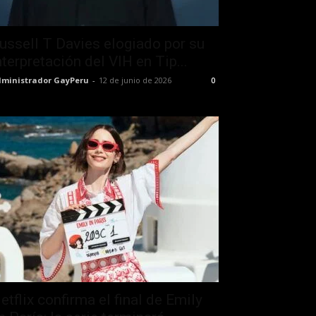
ussell T Davies elogiado por su
nterpretación del VIH en Tip...
ministrador GayPeru
-
12 de junio de 2026
0
etflix confirma el final de Emily