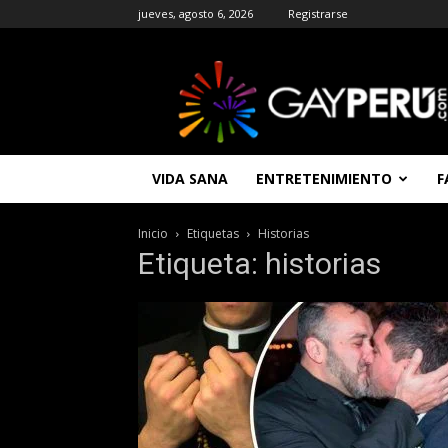
jueves, agosto 6, 2026
Registrarse
GAYPERU
|
Entretenimiento
Gay
|
Noticias
VIDA SANA
ENTRETENIMIENTO
F
Gays
|
Chat
Inicio
Etiquetas
Historias
Gay
Etiqueta: historias
Gratis
Peru