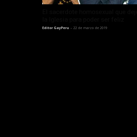
El sacerdote homosexual que dej
la Iglesia para poder ser feliz
Editor GayPeru
-
22 de marzo de 2019