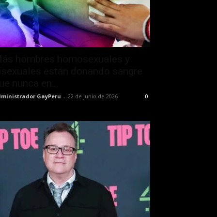
ás hombres homosexuales y
isexuales están donando sangre
ue nunca en...
ministrador GayPeru
-
22 de junio de 2026
0