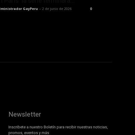
n París: la serie terminará...
ministrador GayPeru
-
2 de junio de 2026
0
Newsletter
Inscribete a nuestro Boletín para recibir nuestras noticias,
promos, eventos y más