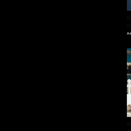
R
i
Ad
N