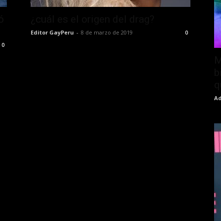
ó
¿cuál es el origen del drag?
Editor GayPeru
-
8 de marzo de 2019
0
0
M
b
q
Ad