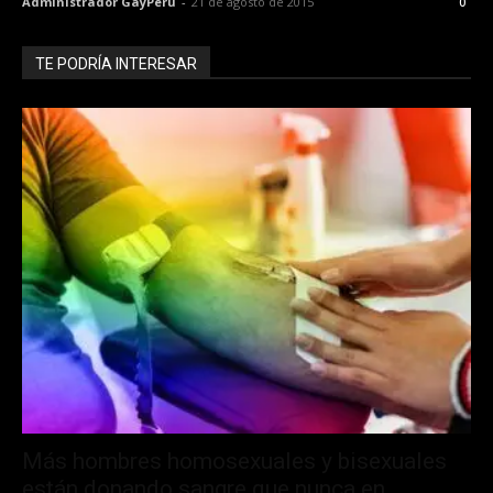
Administrador GayPeru
-
21 de agosto de 2015
0
TE PODRÍA INTERESAR
Más hombres homosexuales y bisexuales
están donando sangre que nunca en...