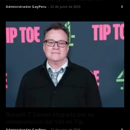
Administrador GayPeru
-
22 de junio de 2026
0
Russell T Davies elogiado por su
interpretación del VIH en Tip...
Administrador GayPeru
-
12 de junio de 2026
0