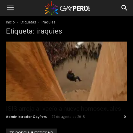
Inicio
Etiquetas
Iraquies
Etiqueta: iraquies
ISIS arroja al vacío a nueve homosexuales
Administrador GayPeru
-
27 de agosto de 2015
0