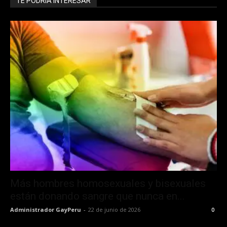
TE PODRÍA INTERESAR
Más hombres homosexuales y bisexuales
están donando sangre que nunca en...
Administrador GayPeru
-
22 de junio de 2026
0