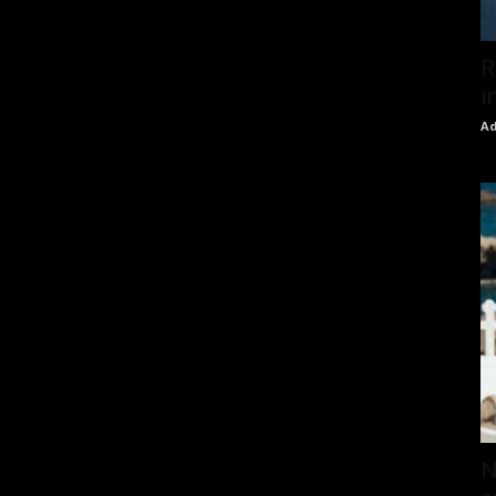
R
i
Ad
N