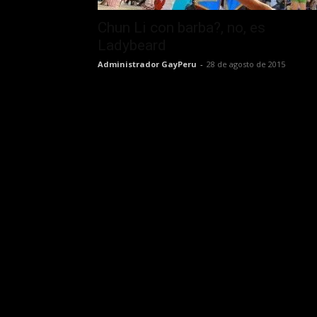
Chun Li con barba?, no, es
Ladybeard
Administrador GayPeru
-
28 de agosto de 2015