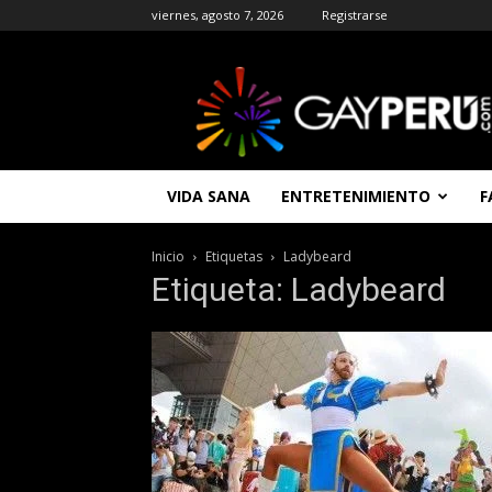
viernes, agosto 7, 2026
Registrarse
GAYPERU
|
Entretenimiento
Gay
|
Noticias
VIDA SANA
ENTRETENIMIENTO
F
Gays
|
Chat
Inicio
Etiquetas
Ladybeard
Gay
Etiqueta: Ladybeard
Gratis
Peru