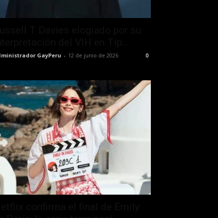
ussell T Davies elogiado por su
nterpretación del VIH en Tip...
ministrador GayPeru
-
12 de junio de 2026
0
etflix confirma el final de Emily