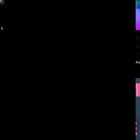
0
M
b
q
Ad