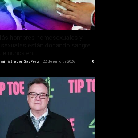
ás hombres homosexuales y
isexuales están donando sangre
ue nunca en...
ministrador GayPeru
-
22 de junio de 2026
0