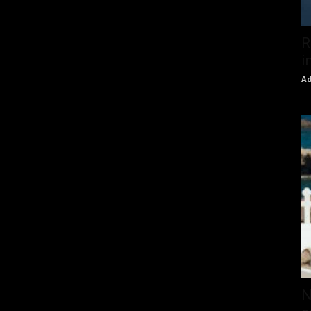
R
i
Ad
N