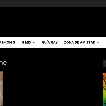
ASHION G
G MIX
GUÍA GAY
ZONA DE AMISTAD
cné