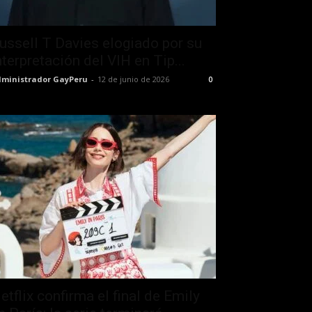
ussell T Davies elogiado por su
nterpretación del VIH en Tip...
ministrador GayPeru
-
12 de junio de 2026
0
etflix confirma el final de Emily