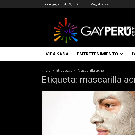
domingo, agosto 9, 2026
Registrarse
GAYPERU
|
Entretenimiento
Gay
|
Noticias
VIDA SANA
ENTRETENIMIENTO
F
Gays
|
Chat
Inicio
Etiquetas
Mascarilla acné
Gay
Etiqueta: mascarilla a
Gratis
Peru