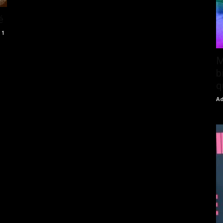
é
1
M
b
q
Ad