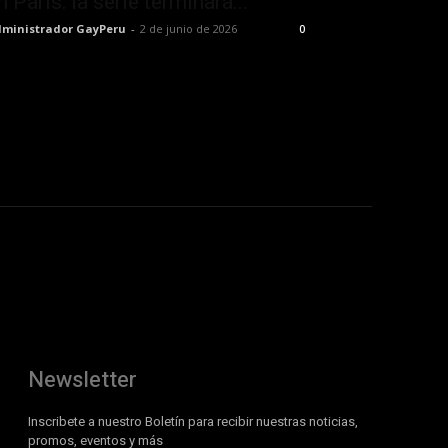
n París: la serie terminará...
ministrador GayPeru
-
2 de junio de 2026
0
Newsletter
Inscribete a nuestro Boletín para recibir nuestras noticias,
promos, eventos y más