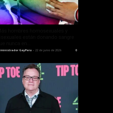
ás hombres homosexuales y
isexuales están donando sangre
ue nunca en...
ministrador GayPeru
-
22 de junio de 2026
0