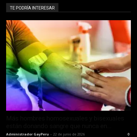
TE PODRÍA INTERESAR
Más hombres homosexuales y bisexuales
están donando sangre que nunca en...
Administrador GayPeru
-
22 de junio de 2026
0