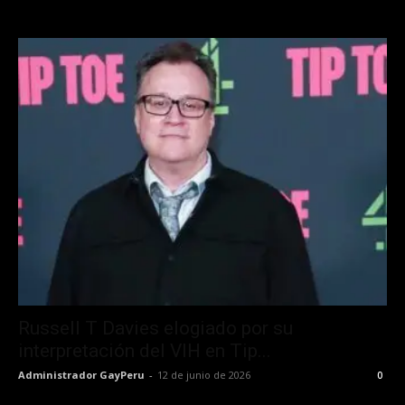
Russell T Davies elogiado por su
interpretación del VIH en Tip...
Administrador GayPeru
-
12 de junio de 2026
0