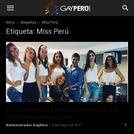
Inicio
Etiquetas
Miss Perú
Etiqueta: Miss Perú
En certamen Mis Perú se presentó a una
chica transgénero como...
Administrador GayPeru
-
8 de mayo de 2017
1