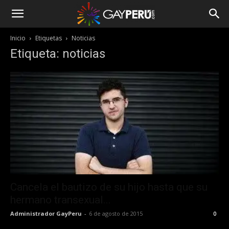
Inicio
Etiquetas
Noticias
Etiqueta: noticias
Cancela el bautizo de su hijo hasta que su
hermano transexual...
Administrador GayPeru
-
6 de agosto de 2015
0