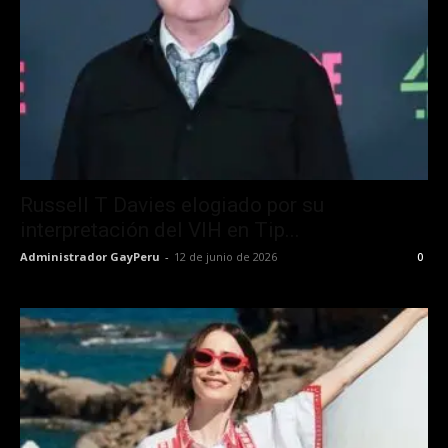
Russell T Davies elogiado por su
interpretación del VIH en Tip...
Administrador GayPeru
-
12 de junio de 2026
0