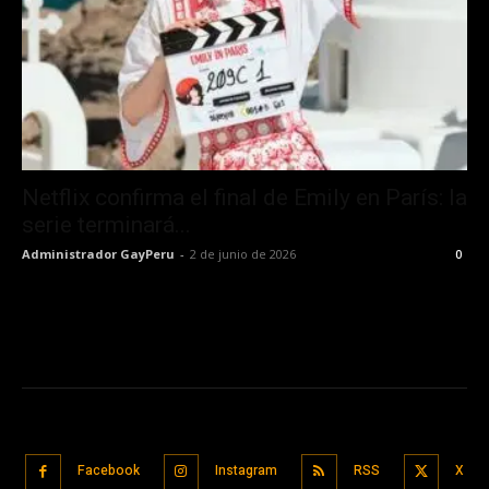
Netflix confirma el final de Emily en París: la
serie terminará...
Administrador GayPeru
-
2 de junio de 2026
0
Facebook
Instagram
RSS
X