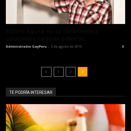
Adolfo Aguilar no se calla frente a
constantes rumores sobre su...
Administrador GayPeru
-
5 de agosto de 2015
0
1
2
3
TE PODRÍA INTERESAR