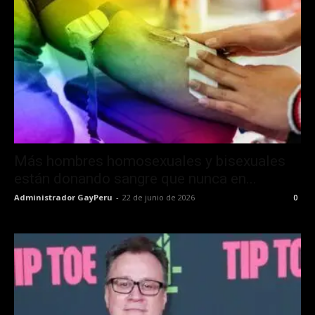
Más hombres homosexuales y bisexuales
están donando sangre que nunca en...
Administrador GayPeru
-
22 de junio de 2026
0