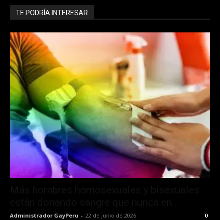
TE PODRÍA INTERESAR
Más hombres homosexuales y bisexuales
están donando sangre que nunca en...
Administrador GayPeru
-
22 de junio de 2026
0