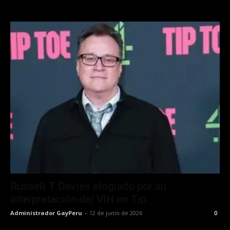
Russell T Davies elogiado por su
interpretación del VIH en Tip...
Administrador GayPeru
-
12 de junio de 2026
0