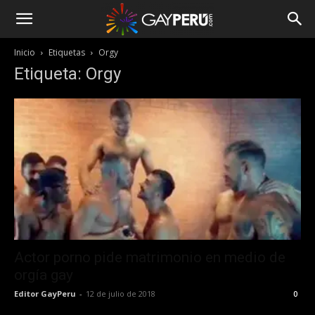
Inicio
Etiquetas
Orgy
Etiqueta: Orgy
Actor porno pide matrimonio en medio de
orgía gay
Editor GayPeru
-
12 de julio de 2018
0