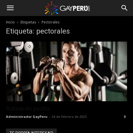
Inicio
Etiquetas
Pectorales
Etiqueta: pectorales
Rutina de pecho
Administrador GayPeru
-
24 de febrero de 2025
0