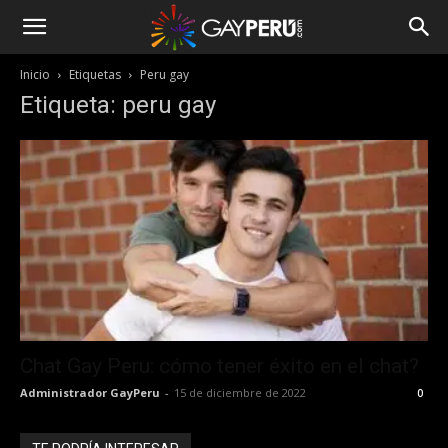
Inicio
Etiquetas
Peru gay
Etiqueta: peru gay
Chat Gay Peru: cómo tener éxito en el chat?
Administrador GayPeru
-
15 de diciembre de 2022
0