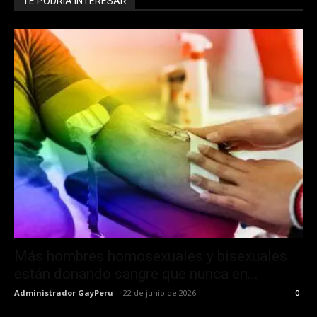
TE PODRÍA INTERESAR
Más hombres homosexuales y bisexuales
están donando sangre que nunca en...
Administrador GayPeru
-
22 de junio de 2026
0