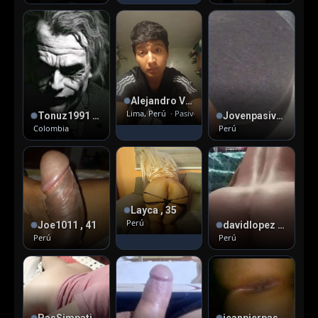
Alejandro Viacava , 31
Lima, Perú
· Pasivo
Tonuz1991 , 34
Jovenpasivo , 24
Colombia
Perú
Layca , 35
Perú
Joe1011 , 41
davidlopez , 29
Perú
Perú
PasSimpatico28 , 30
jeanpierpas , 39