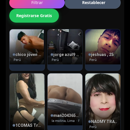
Filtrar
Restablecer
Registrarse Gratis
chico joven sin boxer , 23
jorge azul9 , 43
jeshuas , 25
Perú
Perú
Perú
man2043656 , 20
la molina, Lima
· Pasivo
NAOMY TRAVI , 39
1COMAS TravDcloset ConDepa
Perú