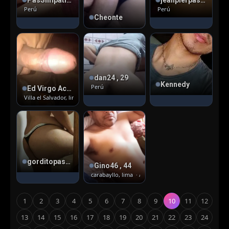
Perú
Perú
Cheonte
dan24 , 29
Kennedy
Perú
Ed Virgo Act , 39
Villa el Salvador, lima
· Activo
gorditopasculon , 37
Gino46 , 44
carabayllo, lima
· Activo
1
2
3
4
5
6
7
8
9
10
11
12
13
14
15
16
17
18
19
20
21
22
23
24