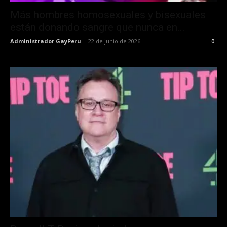
Más hombres homosexuales y bisexuales
están donando sangre que nunca en...
Administrador GayPeru
-
22 de junio de 2026
0