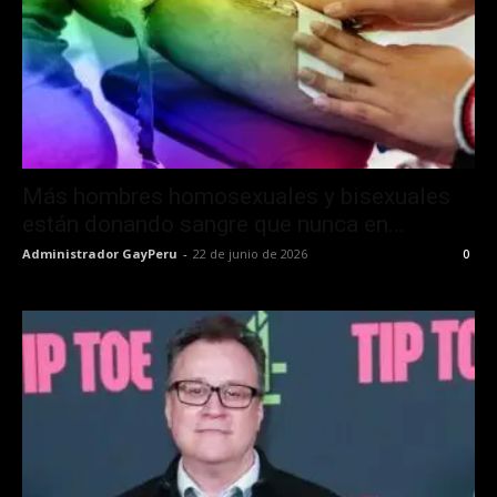
Más hombres homosexuales y bisexuales
están donando sangre que nunca en...
Administrador GayPeru
-
22 de junio de 2026
0