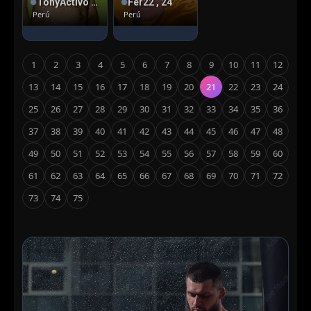
TonyActivo , 38
Fer22 , 24
Perú
Perú
1
2
3
4
5
6
7
8
9
10
11
12
13
14
15
16
17
18
19
20
21
22
23
24
25
26
27
28
29
30
31
32
33
34
35
36
37
38
39
40
41
42
43
44
45
46
47
48
49
50
51
52
53
54
55
56
57
58
59
60
61
62
63
64
65
66
67
68
69
70
71
72
73
74
75