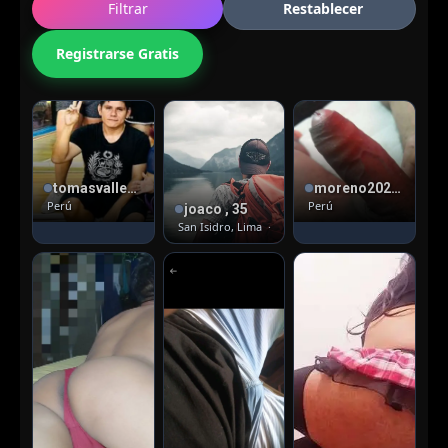
Filtrar
Restablecer
Registrarse Gratis
tomasvalleypacasmayo36 , 39
moreno2021 , 44
Perú
Perú
joaco , 35
San Isidro, Lima
· Versátil