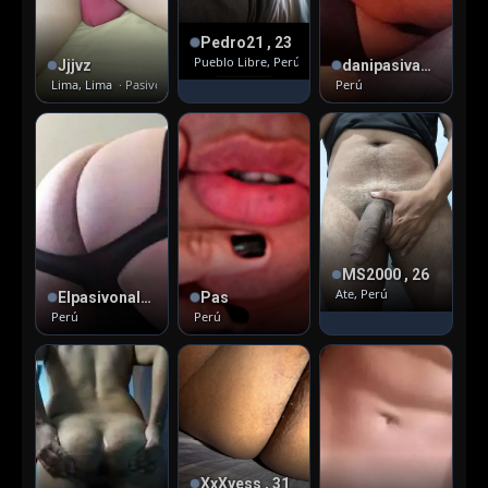
Pedro21 , 23
Pueblo Libre, Perú
· Activo
Jjjvz
danipasivaCloset , 34
Lima, Lima
· Pasivo
Perú
MS2000 , 26
Ate, Perú
Elpasivonalgon27 , 31
Pas
Perú
Perú
XxXyess , 31