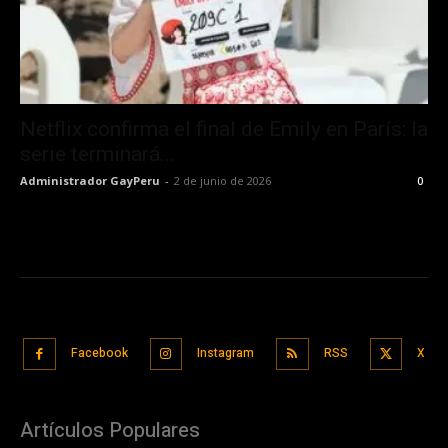
Netflix confirma el final de Emily en París: la
serie terminará...
Administrador GayPeru
-
2 de junio de 2026
0
Facebook
Instagram
RSS
X
Artículos Populares