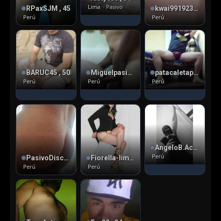
Lima
· Pasivo
RPaxSJM , 45
kwai991923396 , 30
Perú
Perú
BARUC45 , 50
Miguelpasivoxxx
patacaletaporskype , 5
Perú
Perú
Perú
AngeloB.Activo , 25
Perú
PasivoDiscretoSurco , 45
Fiorella-lima , 55
Perú
Perú