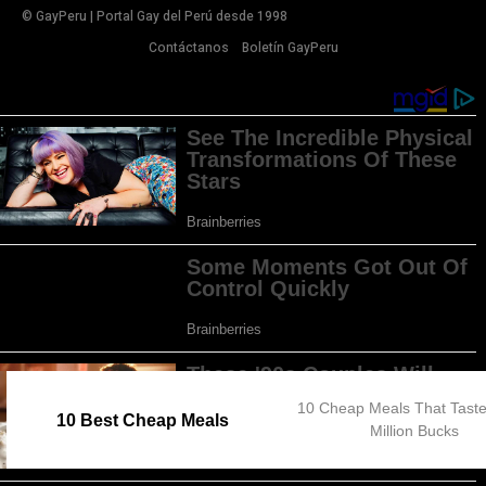
© GayPeru | Portal Gay del Perú desde 1998
Contáctanos
Boletín GayPeru
10 Cheap Meals That Taste
10 Best Cheap Meals
Million Bucks