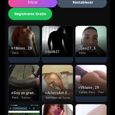
Filtrar
Restablecer
Registrarse Gratis
18mns , 28
Leo27 , 5
zuck21
Perú
Perú
Vklane , 29
Callao, Perú
· Pasivo
Soy un gran mamador , 42
ArlessAct.Surco , 35
Perú
· Pasivo
Santiago de Surco, Lima
· Activo