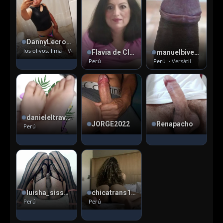
DannyLecross , 42
los olivos, lima
· Versátil pasivo
Flavia de Closet , 60
manuelbiversatil , 39
Perú
Perú
· Versátil
danieleltravieso , 39
JORGE2022
Renapacho
Perú
luisha_sissy , 46
chicatrans17 , 21
Perú
Perú