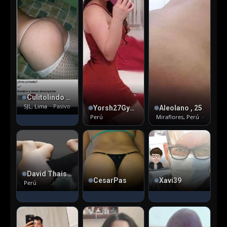
Culitolindo , 41
SJL, Lima
· Pasivo
Yorsh27GymHeteroLima , 31
Aleolano , 25
Perú
Miraflores, Perú
· Pasivo
David Thais , 38
CesarPas
Xavi39
Perú