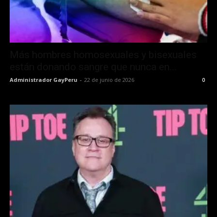
Más hombres homosexuales y bisexuales
están donando sangre que nunca en...
Administrador GayPeru
-
22 de junio de 2026
0