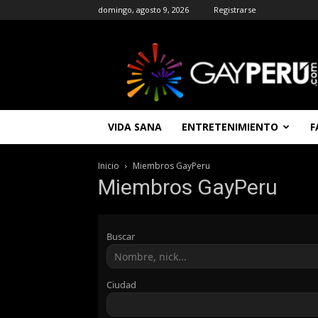
domingo, agosto 9, 2026
Registrarse
GAYPERU
|
Entretenimiento
Gay
|
Noticias
VIDA SANA
ENTRETENIMIENTO
F
Gays
|
Chat
Inicio
Miembros GayPeru
Gay
Miembros GayPeru
Gratis
Peru
Buscar
Ciudad