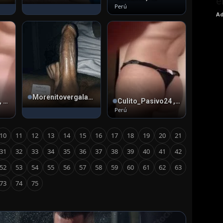
e
Perú
Ad
Morenitovergalarga2024
kwai991923396 , 30
Culito_Pasivo24 , 28
Perú
10
11
12
13
14
15
16
17
18
19
20
21
31
32
33
34
35
36
37
38
39
40
41
42
52
53
54
55
56
57
58
59
60
61
62
63
73
74
75