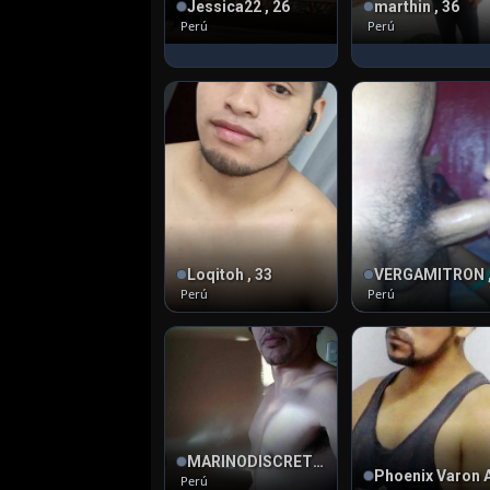
Jessica22 , 26
marthin , 36
Perú
Perú
Loqitoh , 33
VERGAMITRON ,
Perú
Perú
MARINODISCRETOFORMADO25 , 42
Perú