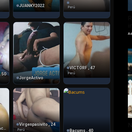
JUANKY2022
Perú
R
i
Ad
VICTORF , 47
Perú
 50
JorgeActivo
N
Virgenpasivito , 24
Phoenix Varon Activo
Perú
Bacums , 40