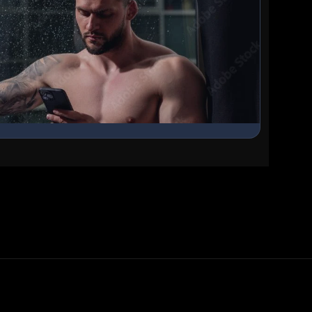
gos y
 interactiva.