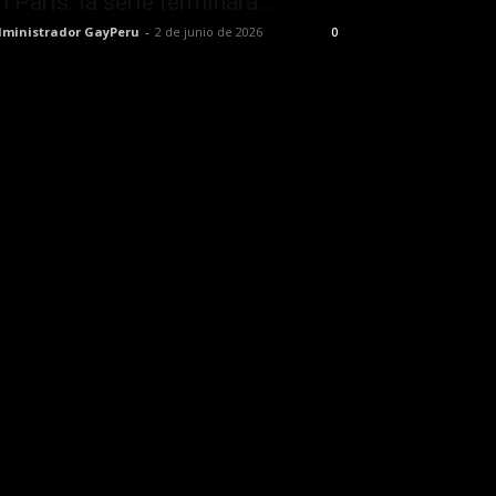
n París: la serie terminará...
ministrador GayPeru
-
2 de junio de 2026
0