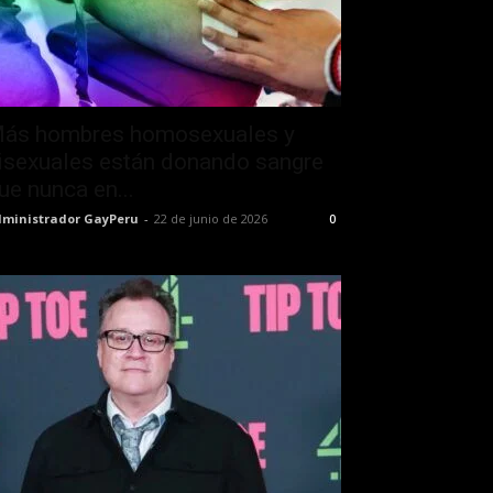
ás hombres homosexuales y
isexuales están donando sangre
ue nunca en...
ministrador GayPeru
-
22 de junio de 2026
0