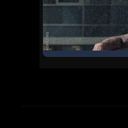
Ingresa al Chat Grupal
Conoce chicos en línea, haz nuevos ami
encuentra lo que buscas en nuestra sala
Entrar ahora