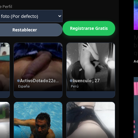
 Perfil
Registrarse Gratis
Restablecer
M
b
q
Ad
ActivoDotado22cmm , 41
buenculo , 27
España
Perú