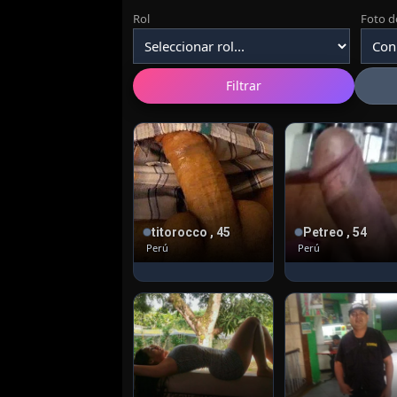
Rol
Foto de
Filtrar
titorocco , 45
Petreo , 54
Perú
Perú