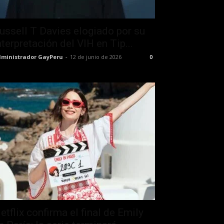
ussell T Davies elogiado por su
nterpretación del VIH en Tip...
ministrador GayPeru
-
12 de junio de 2026
0
etflix confirma el final de Emily