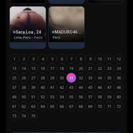
Sara Loa , 24
MADURO46 , 52
Lima, Perú
· Pasivo
Perú
1
2
3
4
5
6
7
8
9
10
11
12
13
14
15
16
17
18
19
20
21
22
23
24
25
26
27
28
29
30
31
32
33
34
35
36
37
38
39
40
41
42
43
44
45
46
47
48
49
50
51
52
53
54
55
56
57
58
59
60
61
62
63
64
65
66
67
68
69
70
71
72
73
74
75