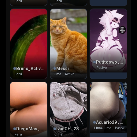
Perú
Perú
Putitoowo , 18
· Pasivo
Bruno_Activo , 30
Messi
Perú
lima
· Activo
Acuario29 , 45
Lima, Lima
· Pasivo
DiegoMas , 38
IvanCH , 28
Perú
Chile