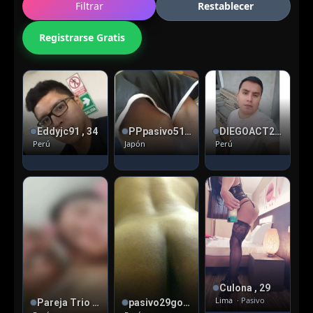
Filtrar
Restablecer
Registrarse Gratis
Eddyjc91 , 34
PPpasivo51 , 56
DIEGOACT24 , 26
Perú
Japón
Perú
Culona , 29
Lima
· Pasivo
Pareja Trio , 46
pasivo29gorditSMP , 33