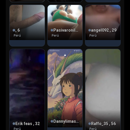
, 6
Pasivaronil90 , 32
angel092 , 29
Perú
Perú
Perú
Dannylimasex
Erik feas , 32
Raffo_35 , 56
Perú
Perú