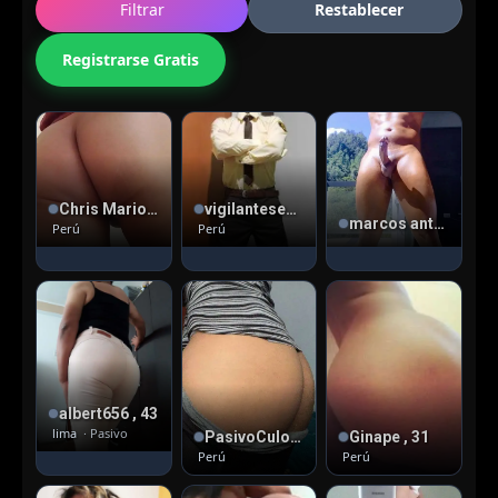
Filtrar
Restablecer
Registrarse Gratis
Chris Mario , 39
vigilanteseguridad , 29
marcos antonio
Perú
Perú
albert656 , 43
lima
· Pasivo
PasivoCulonazoNorte , 26
Ginape , 31
Perú
Perú