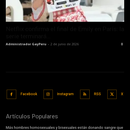
Netflix confirma el final de Emily en París: la
serie terminará...
Administrador GayPeru
-
2 de junio de 2026
0
Facebook
Instagram
RSS
X
Artículos Populares
Más hombres homosexuales y bisexuales están donando sangre que