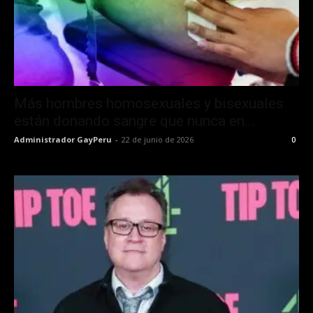
Más hombres homosexuales y bisexuales
están donando sangre que nunca en...
Administrador GayPeru
-
22 de junio de 2026
0