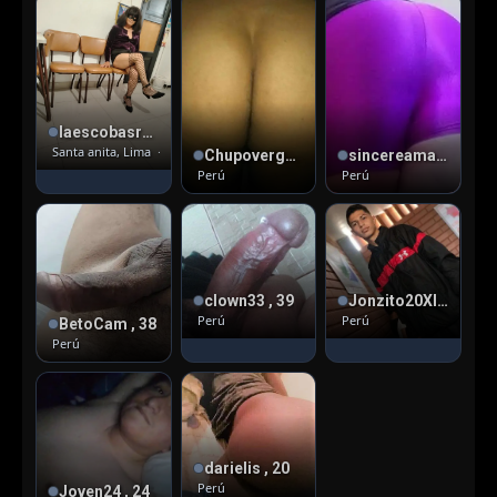
laescobasrota , 37
Santa anita, Lima
· Versátil pasivo
Chupoverga , 35
sincereamante , 25
Perú
Perú
clown33 , 39
Jonzito20XIBOLO20cm , 24
Perú
Perú
BetoCam , 38
Perú
darielis , 20
Perú
Joven24 , 24