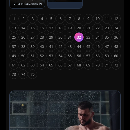
Villa el Salvador, Perú
· Versátil
1
2
3
4
5
6
7
8
9
10
11
12
13
14
15
16
17
18
19
20
21
22
23
24
25
26
27
28
29
30
31
32
33
34
35
36
37
38
39
40
41
42
43
44
45
46
47
48
49
50
51
52
53
54
55
56
57
58
59
60
61
62
63
64
65
66
67
68
69
70
71
72
73
74
75