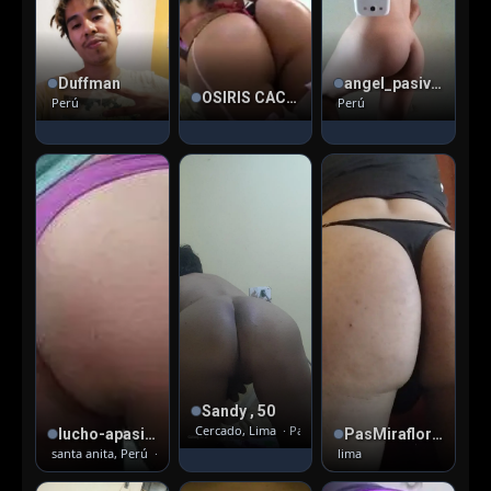
Duffman
angel_pasiv_19 , 30
OSIRIS CACHERA , 34
Perú
Perú
Sandy , 50
Cercado, Lima
· Pasivo
lucho-apasionada , 36
PasMirafloresCS , 30
santa anita, Perú
· Versátil pasivo
lima