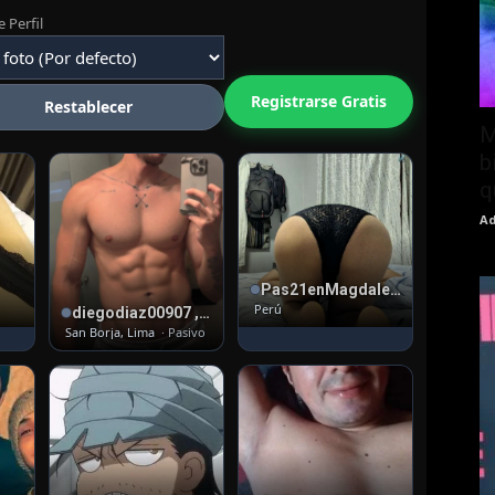
 Perfil
Registrarse Gratis
Restablecer
M
b
q
Ad
Pas21enMagdalena , 28
Perú
diegodiaz00907 , 25
San Borja, Lima
· Pasivo