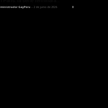
n París: la serie terminará...
ministrador GayPeru
-
2 de junio de 2026
0