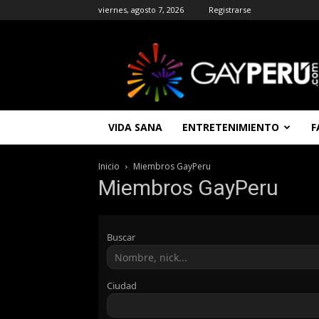
viernes, agosto 7, 2026
Registrarse
GAYPERU
|
Entretenimiento
Gay
|
Noticias
VIDA SANA
ENTRETENIMIENTO
F
Gays
|
Chat
Inicio
Miembros GayPeru
Gay
Miembros GayPeru
Gratis
Peru
Buscar
Ciudad