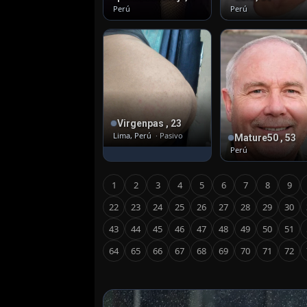
Perú
Perú
Virgenpas , 23
Lima, Perú
· Pasivo
Mature50 , 53
Perú
1
2
3
4
5
6
7
8
9
22
23
24
25
26
27
28
29
30
43
44
45
46
47
48
49
50
51
64
65
66
67
68
69
70
71
72