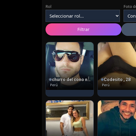
Rol
Foto de
Filtrar
churro del cono norte , 45
Codesito , 28
Perú
Perú