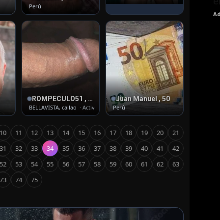
e
Perú
Ad
ROMPECULO51 , 59
Juan Manuel , 50
BELLAVISTA, callao
· Activo
Perú
10
11
12
13
14
15
16
17
18
19
20
21
31
32
33
34
35
36
37
38
39
40
41
42
52
53
54
55
56
57
58
59
60
61
62
63
73
74
75