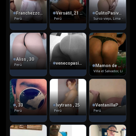
Franchezzco , 51
Versátil_21 varonil , 5
CulitoPasivo22 , 24
Perú
Perú
Surco viejo, Lima
· Pasivo
Aliss , 30
venecopasivo-olivos
Perú
Mamon de vergas , 53
Villa el Salvador, Lima
· Pa
, 33
Ivytrans , 25
VentanillaPas , 27
Perú
Perú
Perú