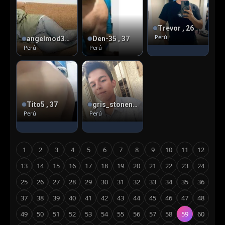
Trevor , 26
Perú
angelmod30 , 2
Den-35 , 37
Perú
Perú
Tito5 , 37
gris_stonen , 24
Perú
Perú
1
2
3
4
5
6
7
8
9
10
11
12
13
14
15
16
17
18
19
20
21
22
23
24
25
26
27
28
29
30
31
32
33
34
35
36
37
38
39
40
41
42
43
44
45
46
47
48
49
50
51
52
53
54
55
56
57
58
59
60