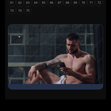
61
62
63
64
65
66
67
68
69
70
71
72
73
74
75
Ingresa al Chat Grupal
Conoce chicos en línea, haz nuevos amigos y encuentra
lo que buscas en nuestra sala interactiva.