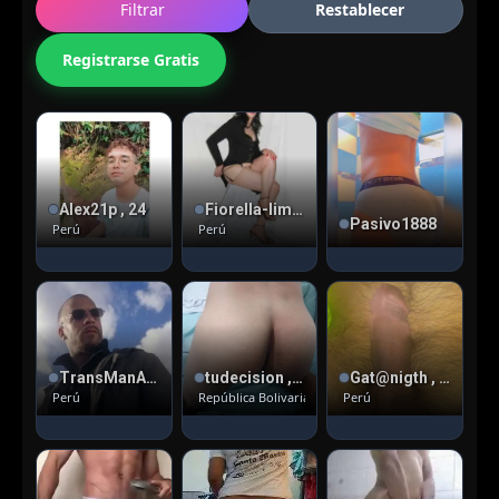
Filtrar
Restablecer
Registrarse Gratis
Alex21p , 24
Fiorella-lima , 55
Pasivo1888
Perú
Perú
TransManACTIVO
tudecision , 31
Gat@nigth , 50
Perú
República Bolivariana de Venezuela
Perú