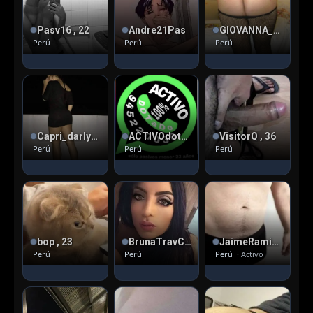
Pasv16 , 22
Andre21Pas
GIOVANNA_PAZ , 56
Perú
Perú
Perú
Capri_darlyn , 33
ACTIVOdotado , 40
VisitorQ , 36
Perú
Perú
Perú
bop , 23
BrunaTravColom , 31
JaimeRamirez90 , 36
Perú
Perú
Perú
· Activo