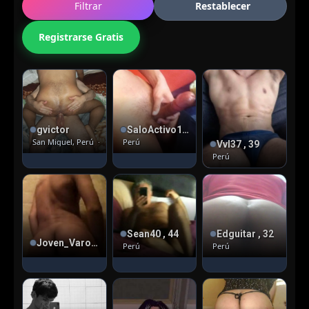
Filtrar
Restablecer
Registrarse Gratis
gvictor
SaloActivo100% , 29
San Miguel, Perú
· Pasivo
Perú
Vvl37 , 39
Perú
Sean40 , 44
Edguitar , 32
Joven_Varonil_3
Perú
Perú