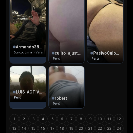
Armando38 , 38
Surco, Lima
· Versátil
culito_ajustadito_maduro , 50
PasivoCulonSanIsidro , 28
Perú
Perú
LUIS-ACTIVO33 , 38
Perú
robert
Perú
1
2
3
4
5
6
7
8
9
10
11
12
13
14
15
16
17
18
19
20
21
22
23
24