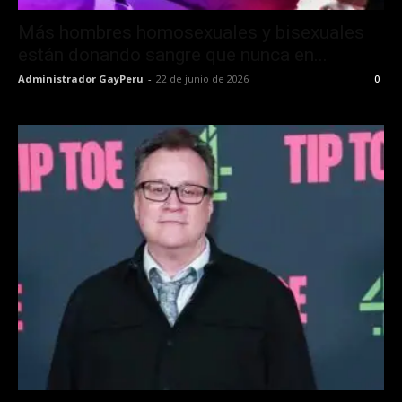
Más hombres homosexuales y bisexuales
están donando sangre que nunca en...
Administrador GayPeru
-
22 de junio de 2026
0