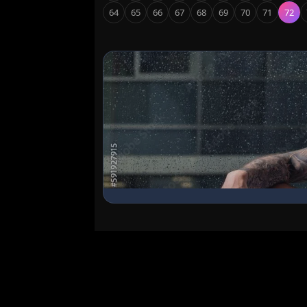
64
65
66
67
68
69
70
71
72
Ingresa al Chat Grupal
Conoce chicos en línea, haz nuevos ami
encuentra lo que buscas en nuestra sala