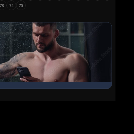
73
74
75
gos y
 interactiva.