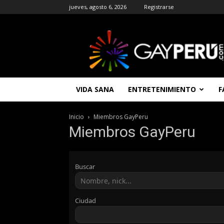
jueves, agosto 6, 2026
Registrarse
GAYPERU
|
Entretenimiento
Gay
|
Noticias
VIDA SANA
ENTRETENIMIENTO
F
Gays
|
Chat
Inicio
Miembros GayPeru
Gay
Miembros GayPeru
Gratis
Peru
Buscar
Ciudad