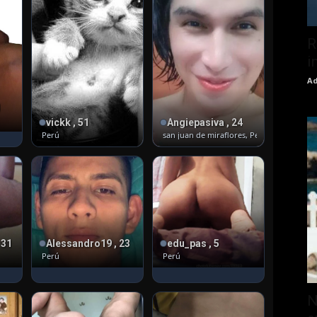
R
i
Ad
3
vickk , 51
Angiepasiva , 24
Perú
san juan de miraflores, Perú
· Pasivo
 31
Alessandro19 , 23
edu_pas , 5
Perú
Perú
N