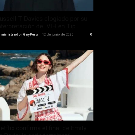
ussell T Davies elogiado por su
nterpretación del VIH en Tip...
ministrador GayPeru
-
12 de junio de 2026
0
etflix confirma el final de Emily