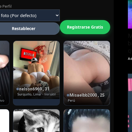
 Perfil
Registrarse Gratis
Restablecer
M
b
q
Ad
nelson6969 , 31
Surquillo, Lima
· Versátil pasivo
6
Misaelbb2000 , 25
tivo
Perú