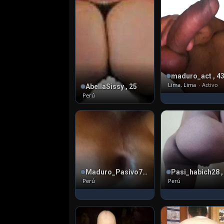
maduro_act , 4
Lima, Lima
· Activo
AbellaSissy , 25
Perú
Maduro_Pasivo76 , 49
Pasi_habich28 ,
Perú
Perú