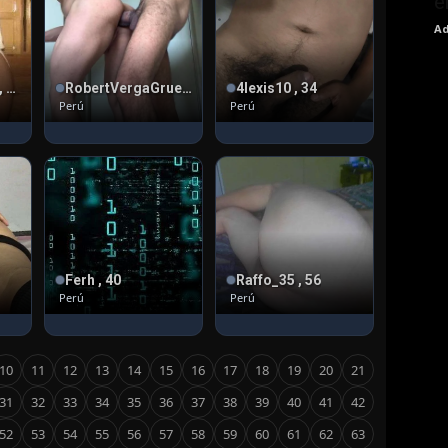
e
Ad
daniel2021lima , 24
RobertVergaGruesa , 40
4lexis10 , 34
Perú
Perú
Ferh , 40
Raffo_35 , 56
Perú
Perú
10
11
12
13
14
15
16
17
18
19
20
21
31
32
33
34
35
36
37
38
39
40
41
42
52
53
54
55
56
57
58
59
60
61
62
63