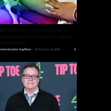
ás hombres homosexuales y
isexuales están donando sangre
ue nunca en...
ministrador GayPeru
-
22 de junio de 2026
0