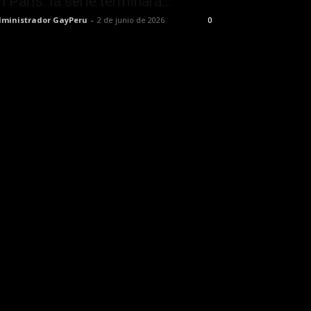
n París: la serie terminará...
ministrador GayPeru
-
2 de junio de 2026
0