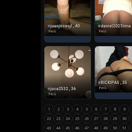
juanjosesjl , 40
Perú
Perú
RICKIPAS , 35
Perú
juca2532 , 36
Perú
1
2
3
4
5
6
7
8
9
22
23
24
25
26
27
28
29
30
43
44
45
46
47
48
49
50
51