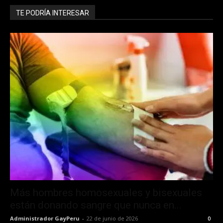
TE PODRÍA INTERESAR
Más hombres homosexuales y bisexuales
están donando sangre que nunca en...
Administrador GayPeru
-
22 de junio de 2026
0