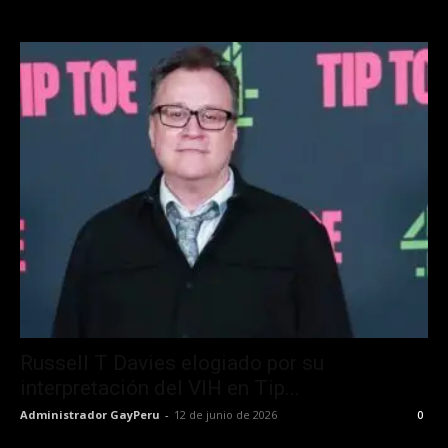
Russell T Davies elogiado por su
interpretación del VIH en Tip...
Administrador GayPeru
-
12 de junio de 2026
0