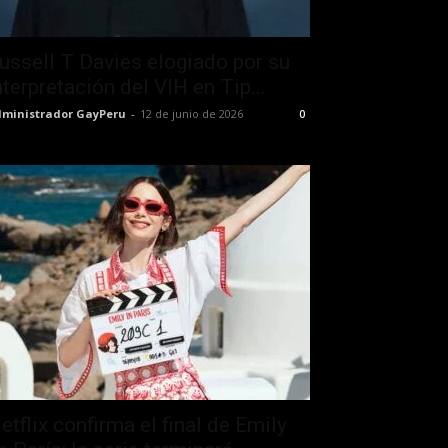
ussell T Davies elogiado por su
nterpretación del VIH en Tip...
ministrador GayPeru
-
12 de junio de 2026
0
etflix confirma el final de Emily