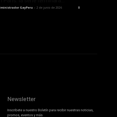
n París: la serie terminará...
ministrador GayPeru
-
2 de junio de 2026
0
Newsletter
Inscribete a nuestro Boletín para recibir nuestras noticias,
promos, eventos y más