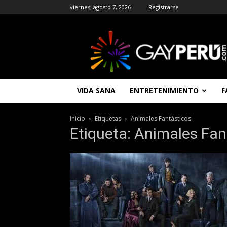
viernes, agosto 7, 2026
Registrarse
GAYPERU
|
Entretenimiento
Gay
|
Noticias
VIDA SANA
ENTRETENIMIENTO
F
Gays
|
Chat
Inicio
Etiquetas
Animales Fantásticos
Gay
Etiqueta: Animales Fan
Gratis
Peru