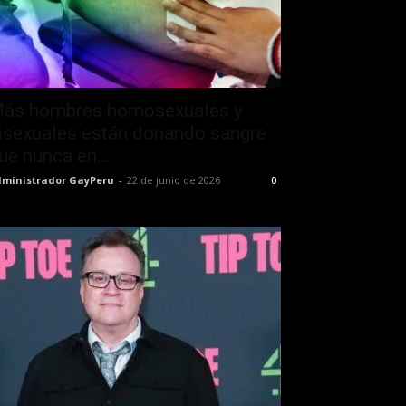
ás hombres homosexuales y
isexuales están donando sangre
ue nunca en...
ministrador GayPeru
-
22 de junio de 2026
0