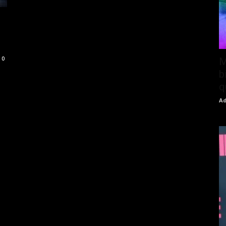
0
M
b
q
Ad