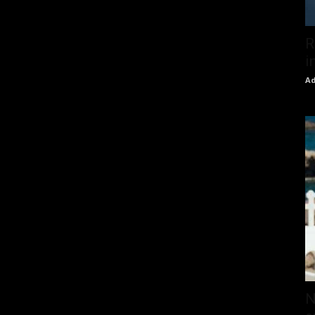
R
i
Ad
N