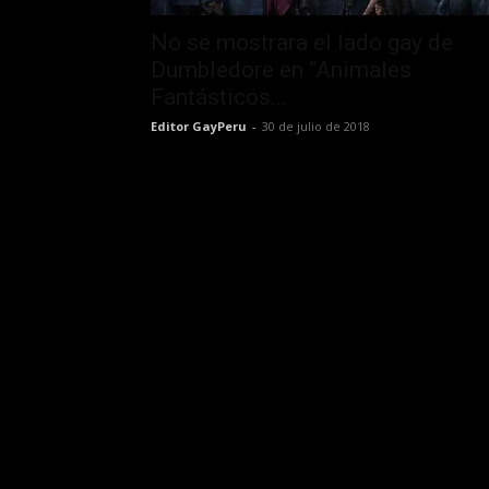
No se mostrara el lado gay de
Dumbledore en “Animales
Fantásticos...
Editor GayPeru
-
30 de julio de 2018