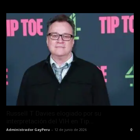
Russell T Davies elogiado por su
interpretación del VIH en Tip...
Administrador GayPeru
-
12 de junio de 2026
0