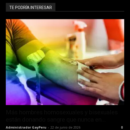
TE PODRÍA INTERESAR
Más hombres homosexuales y bisexuales
están donando sangre que nunca en...
Administrador GayPeru
-
22 de junio de 2026
0