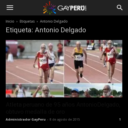
Inicio
Etiquetas
Antonio Delgado
Etiqueta: Antonio Delgado
Atleta peruano de 95 años ‪AntonioDelgado‬,
obtuvo medalla de oro
Administrador GayPeru
-
8 de agosto de 2015
1