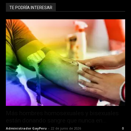
TE PODRÍA INTERESAR
Más hombres homosexuales y bisexuales
están donando sangre que nunca en...
Administrador GayPeru
-
22 de junio de 2026
0