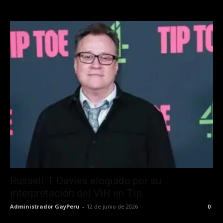
Russell T Davies elogiado por su
interpretación del VIH en Tip...
Administrador GayPeru
-
12 de junio de 2026
0