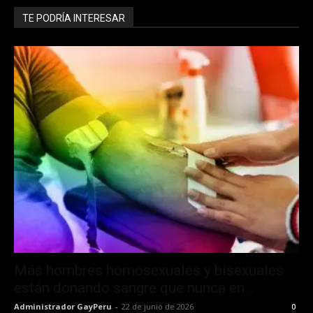
TE PODRÍA INTERESAR
Más hombres homosexuales y bisexuales
están donando sangre que nunca en...
Administrador GayPeru
-
22 de junio de 2026
0