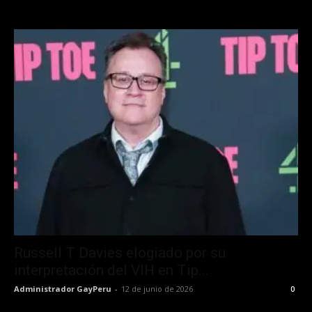
Russell T Davies elogiado por su
interpretación del VIH en Tip...
Administrador GayPeru
-
12 de junio de 2026
0