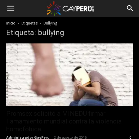
Inicio
Etiquetas
Bullying
Etiqueta: bullying
Promsex solicitó a MINEDU firmar
llamamiento mundial contra la violencia
homofóbica...
Administrador GayPeru
-
2 de agosto de 2016
0