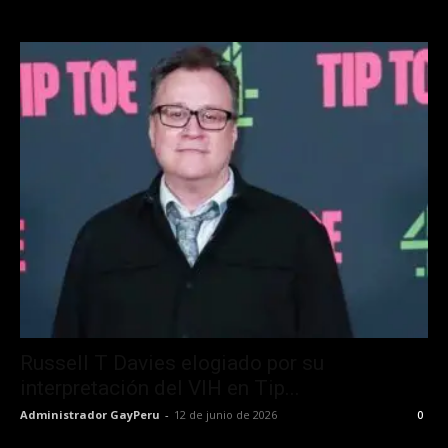
Russell T Davies elogiado por su
interpretación del VIH en Tip...
Administrador GayPeru
-
12 de junio de 2026
0