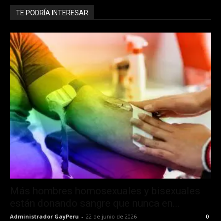
TE PODRÍA INTERESAR
Más hombres homosexuales y bisexuales
están donando sangre que nunca en...
Administrador GayPeru
-
22 de junio de 2026
0