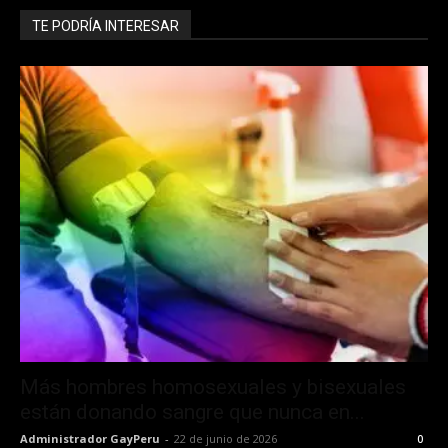
TE PODRÍA INTERESAR
Más hombres homosexuales y bisexuales
están donando sangre que nunca en...
Administrador GayPeru
-
22 de junio de 2026
0