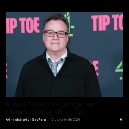
Russell T Davies elogiado por su
interpretación del VIH en Tip...
Administrador GayPeru
-
12 de junio de 2026
0