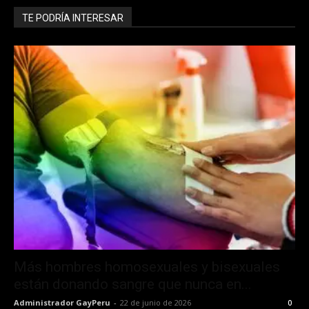
TE PODRÍA INTERESAR
Más hombres homosexuales y bisexuales
están donando sangre que nunca en...
Administrador GayPeru
-
22 de junio de 2026
0