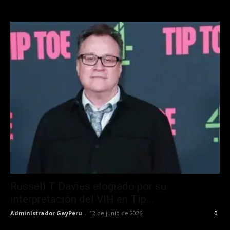
Russell T Davies elogiado por su
interpretación del VIH en Tip...
Administrador GayPeru
-
12 de junio de 2026
0