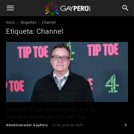
Inicio
Etiquetas
Channel
Etiqueta: Channel
Russell T Davies elogiado por su
interpretación del VIH en Tip...
Administrador GayPeru
-
12 de junio de 2026
0