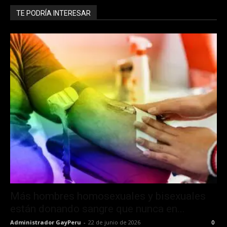
TE PODRÍA INTERESAR
Más hombres homosexuales y bisexuales
están donando sangre que nunca en...
Administrador GayPeru
-
22 de junio de 2026
0