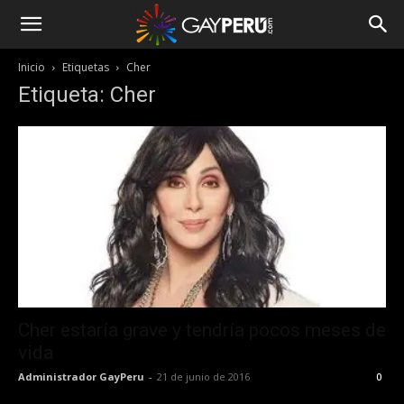
Inicio
Etiquetas
Cher
Etiqueta: Cher
Cher estaría grave y tendría pocos meses de
vida
Administrador GayPeru
-
21 de junio de 2016
0