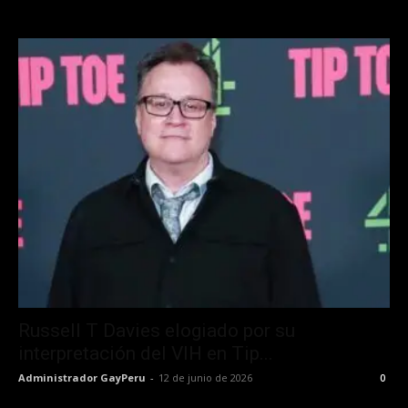
Russell T Davies elogiado por su
interpretación del VIH en Tip...
Administrador GayPeru
-
12 de junio de 2026
0