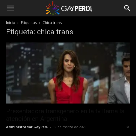
Inicio
Etiquetas
Chica trans
Etiqueta: chica trans
Presentadora transgénero en la tv llama la
atención en Argentina
Administrador GayPeru
-
19 de marzo de 2020
0