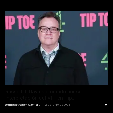
Russell T Davies elogiado por su
interpretación del VIH en Tip...
Administrador GayPeru
-
12 de junio de 2026
0