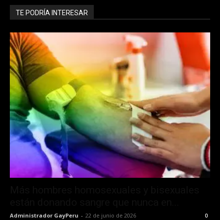
TE PODRÍA INTERESAR
Más hombres homosexuales y bisexuales
están donando sangre que nunca en...
Administrador GayPeru
-
22 de junio de 2026
0