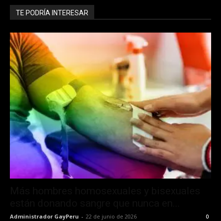
TE PODRÍA INTERESAR
Más hombres homosexuales y bisexuales
están donando sangre que nunca en...
Administrador GayPeru
-
22 de junio de 2026
0