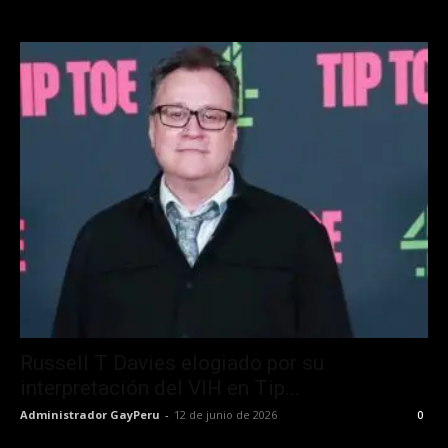
Russell T Davies elogiado por su
interpretación del VIH en Tip...
Administrador GayPeru
-
12 de junio de 2026
0