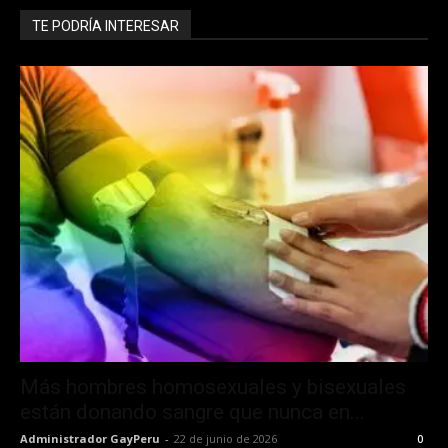
TE PODRÍA INTERESAR
Más hombres homosexuales y bisexuales
están donando sangre que nunca en...
Administrador GayPeru
-
22 de junio de 2026
0