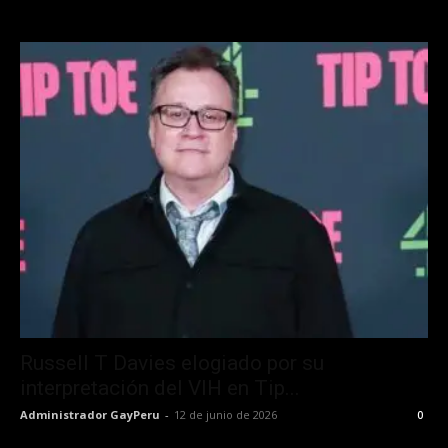
Russell T Davies elogiado por su
interpretación del VIH en Tip...
Administrador GayPeru
-
12 de junio de 2026
0