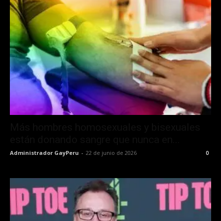
Más hombres homosexuales y bisexuales
están donando sangre que nunca en...
Administrador GayPeru
-
22 de junio de 2026
0