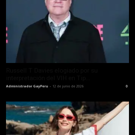
Russell T Davies elogiado por su
interpretación del VIH en Tip...
Administrador GayPeru
-
12 de junio de 2026
0