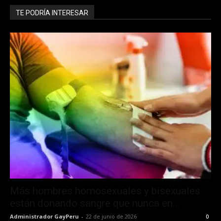
TE PODRÍA INTERESAR
Más hombres homosexuales y bisexuales
están donando sangre que nunca en...
Administrador GayPeru
-
22 de junio de 2026
0