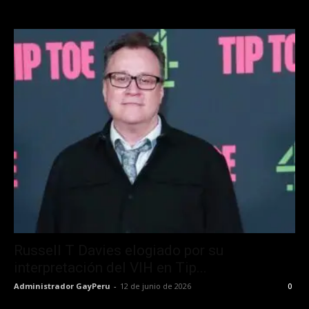
Russell T Davies elogiado por su
interpretación del VIH en Tip...
Administrador GayPeru
-
12 de junio de 2026
0