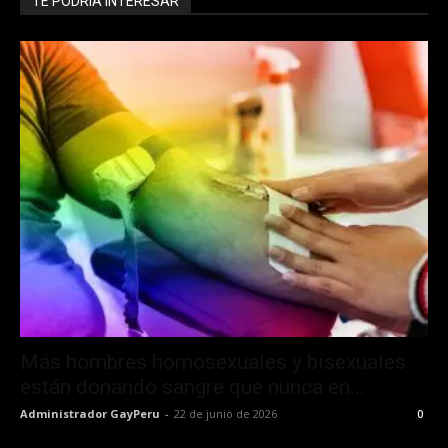
TE PODRÍA INTERESAR
Más hombres homosexuales y bisexuales
están donando sangre que nunca en...
Administrador GayPeru
-
22 de junio de 2026
0