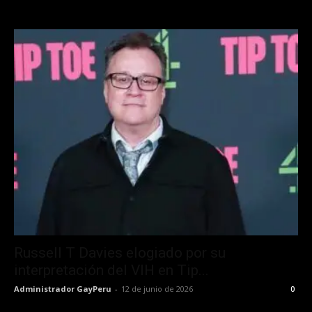
Russell T Davies elogiado por su
interpretación del VIH en Tip...
Administrador GayPeru
-
12 de junio de 2026
0