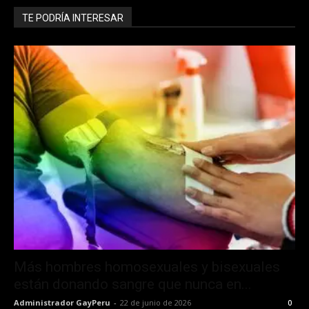
TE PODRÍA INTERESAR
Más hombres homosexuales y bisexuales
están donando sangre que nunca en...
Administrador GayPeru
-
22 de junio de 2026
0