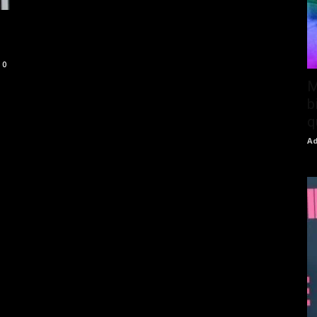
0
M
b
q
Ad