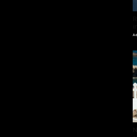
R
i
Ad
N