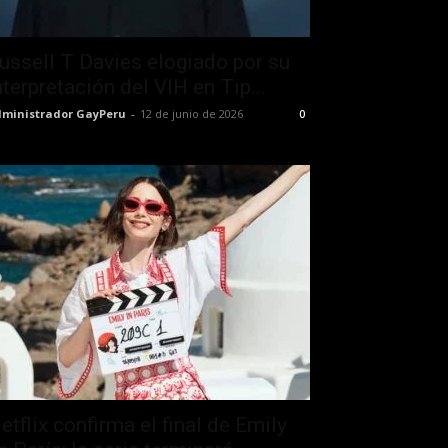
ussell T Davies elogiado por su
nterpretación del VIH en Tip...
ministrador GayPeru
-
12 de junio de 2026
0
etflix confirma el final de Emily