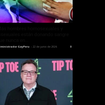
ás hombres homosexuales y
isexuales están donando sangre
ue nunca en...
ministrador GayPeru
-
22 de junio de 2026
0