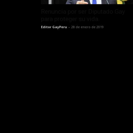
Renuncia por ser Diputado Gay
para proteger su vida.
Editor GayPeru
-
28 de enero de 2019