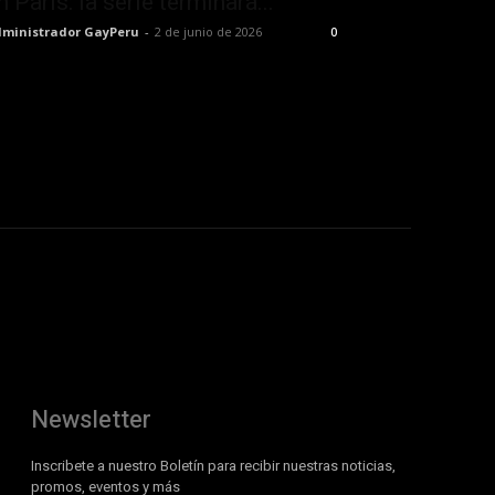
n París: la serie terminará...
ministrador GayPeru
-
2 de junio de 2026
0
Newsletter
Inscribete a nuestro Boletín para recibir nuestras noticias,
promos, eventos y más