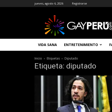
jueves, agosto 6, 2026
Registrarse
GAYPERU
|
Entretenimiento
Gay
|
Noticias
VIDA SANA
ENTRETENIMIENTO
F
Gays
|
Chat
Inicio
Etiquetas
Diputado
Gay
Etiqueta: diputado
Gratis
Peru