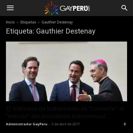
Inicio
Etiquetas
Gauthier Destenay
Etiqueta: Gauthier Destenay
El Vaticano da tratamiento de “consorte” al
“marido” del presidente homosexual...
Administrador GayPeru
-
3 de abril de 2017
0