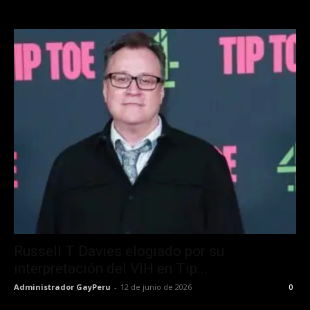
Russell T Davies elogiado por su
interpretación del VIH en Tip...
Administrador GayPeru
-
12 de junio de 2026
0