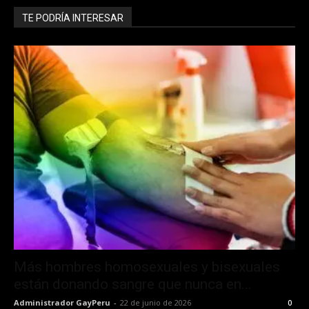
TE PODRÍA INTERESAR
Más hombres homosexuales y bisexuales
están donando sangre que nunca en...
Administrador GayPeru
-
22 de junio de 2026
0