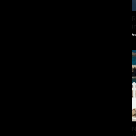
R
i
Ad
N