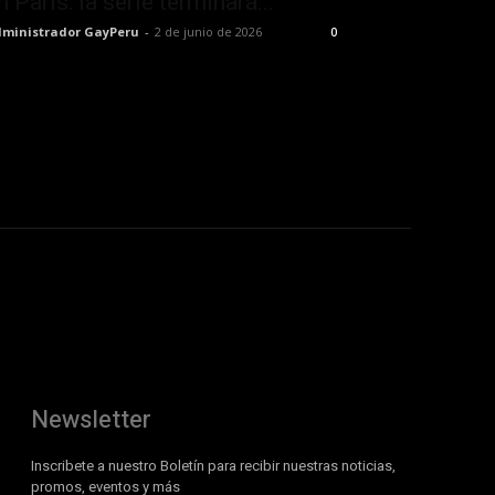
n París: la serie terminará...
ministrador GayPeru
-
2 de junio de 2026
0
Newsletter
Inscribete a nuestro Boletín para recibir nuestras noticias,
promos, eventos y más