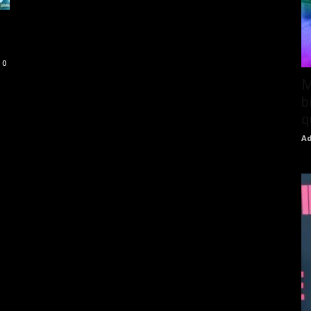
0
M
b
q
Ad