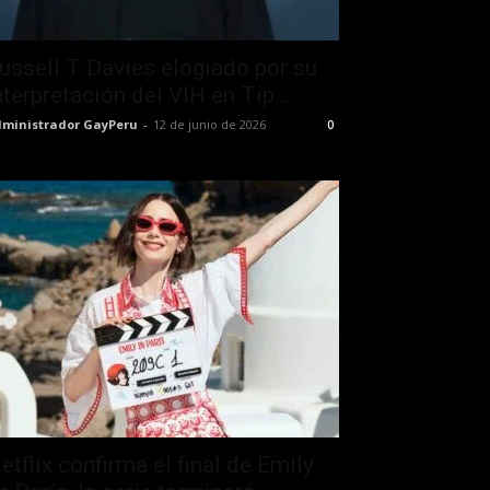
ussell T Davies elogiado por su
nterpretación del VIH en Tip...
ministrador GayPeru
-
12 de junio de 2026
0
etflix confirma el final de Emily