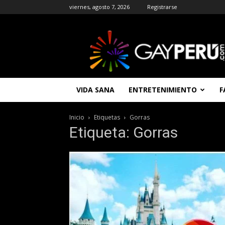
viernes, agosto 7, 2026
Registrarse
GAYPERU
|
Entretenimiento
Gay
|
Noticias
VIDA SANA
ENTRETENIMIENTO
F
Gays
|
Chat
Inicio
Etiquetas
Gorras
Gay
Etiqueta: Gorras
Gratis
Peru