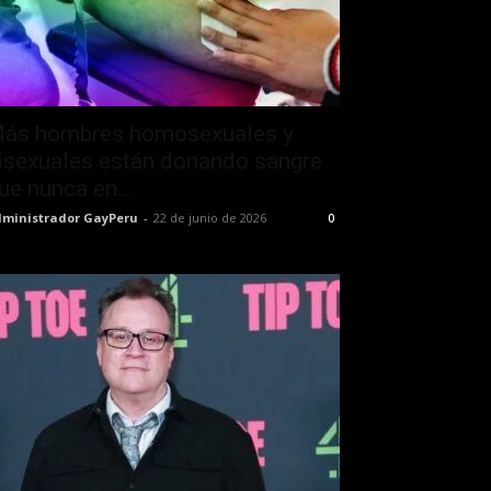
ás hombres homosexuales y
isexuales están donando sangre
ue nunca en...
ministrador GayPeru
-
22 de junio de 2026
0