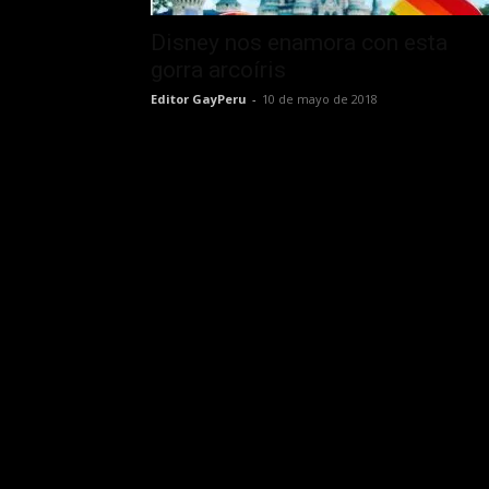
Disney nos enamora con esta
gorra arcoíris
Editor GayPeru
-
10 de mayo de 2018