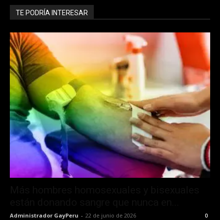
TE PODRÍA INTERESAR
Más hombres homosexuales y bisexuales
están donando sangre que nunca en...
Administrador GayPeru
-
22 de junio de 2026
0