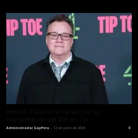
Russell T Davies elogiado por su
interpretación del VIH en Tip...
Administrador GayPeru
-
12 de junio de 2026
0