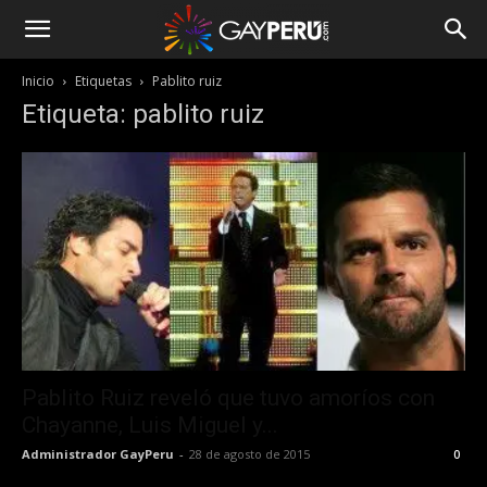
Inicio
Etiquetas
Pablito ruiz
Etiqueta: pablito ruiz
Pablito Ruiz reveló que tuvo amoríos con
Chayanne, Luis Miguel y...
Administrador GayPeru
-
28 de agosto de 2015
0