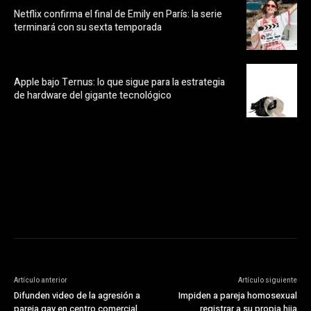
Netflix confirma el final de Emily en París: la serie
terminará con su sexta temporada
Apple bajo Ternus: lo que sigue para la estrategia
de hardware del gigante tecnológico
https://pubads.g.doubleclick.net/gampad/ads?
ad_type=audio_video&sz=300x250&iu=/23072484120/123&env=in
[referrer_url]&description_url=[description_url]&correlator=
[timestamp]
Artículo anterior
Artículo siguiente
Difunden video de la agresión a
Impiden a pareja homosexual
pareja gay en centro comercial
registrar a su propia hija