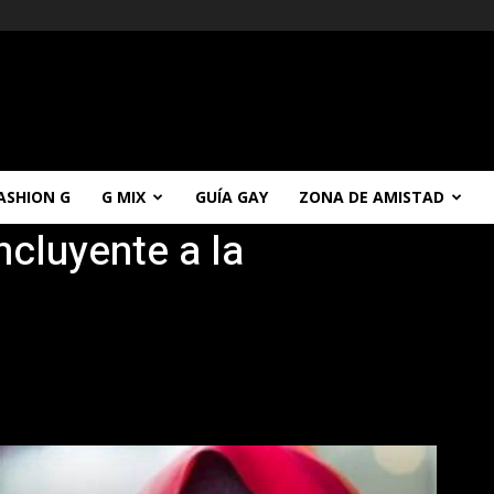
ASHION G
G MIX
GUÍA GAY
ZONA DE AMISTAD
ncluyente a la