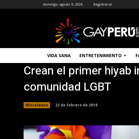
domingo, agosto 9, 2026
Registrarse
GAYPERU
|
Entretenimiento
Gay
|
Noticias
VIDA SANA
ENTRETENIMIENTO
F
Gays
Crean el primer hiyab i
|
Chat
Gay
comunidad LGBT
Gratis
Peru
22 de febrero de 2018
Miscelaneo