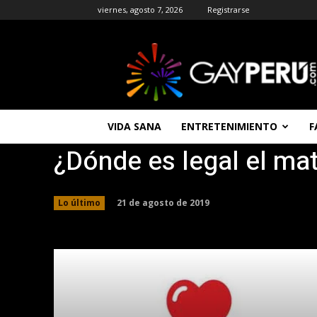
viernes, agosto 7, 2026
Registrarse
GAYPERU
|
Entretenimiento
Gay
|
Noticias
VIDA SANA
ENTRETENIMIENTO
F
Gays
¿Dónde es legal el m
|
Chat
Gay
Gratis
21 de agosto de 2019
Lo último
Peru