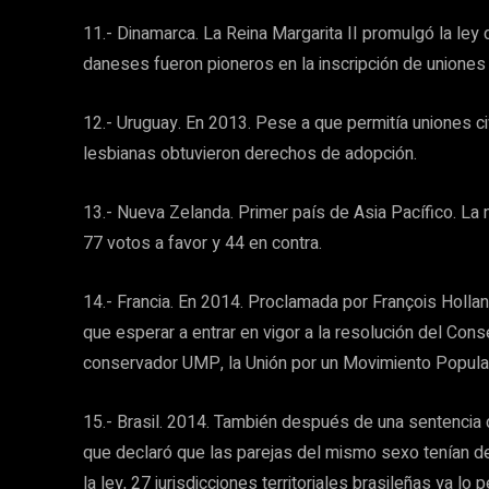
11.- Dinamarca. La Reina Margarita II promulgó la le
daneses fueron pioneros en la inscripción de unione
12.- Uruguay. En 2013. Pese a que permitía uniones ci
lesbianas obtuvieron derechos de adopción.
13.- Nueva Zelanda. Primer país de Asia Pacífico. La
77 votos a favor y 44 en contra.
14.- Francia. En 2014. Proclamada por François Holla
que esperar a entrar en vigor a la resolución del Conse
conservador UMP, la Unión por un Movimiento Popular
15.- Brasil. 2014. También después de una sentencia d
que declaró que las parejas del mismo sexo tenían de
la ley, 27 jurisdicciones territoriales brasileñas ya lo p