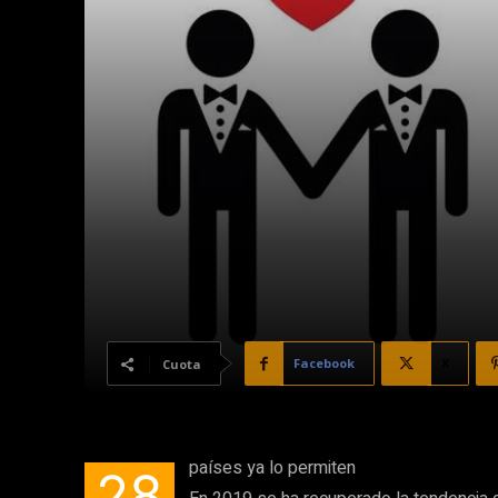
Facebook
X
Cuota
países ya lo permiten
28