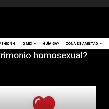
ASHION G
G MIX
GUÍA GAY
ZONA DE AMISTAD
atrimonio homosexual?