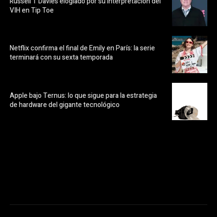
Russell T Davies elogiado por su interpretación del
VIH en Tip Toe
Netflix confirma el final de Emily en París: la serie
terminará con su sexta temporada
Apple bajo Ternus: lo que sigue para la estrategia
de hardware del gigante tecnológico
https://pubads.g.doubleclick.net/gampad/ads?
ad_type=audio_video&sz=300x250&iu=/23072484120/123&env=in
[referrer_url]&description_url=[description_url]&correlator=
[timestamp]