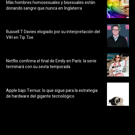
Más hombres homosexuales y bisexuales están
donando sangre que nunca en Inglaterra
Russell T Davies elogiado por su interpretación del
VIH en Tip Toe
Netflix confirma el final de Emily en París: la serie
terminará con su sexta temporada
Apple bajo Ternus: lo que sigue para la estrategia
de hardware del gigante tecnológico
https://pubads.g.doubleclick.net/gampad/ads?
ad_type=audio_video&sz=300x250&iu=/23072484120/123&env=in
[referrer_url]&description_url=[description_url]&correlator=