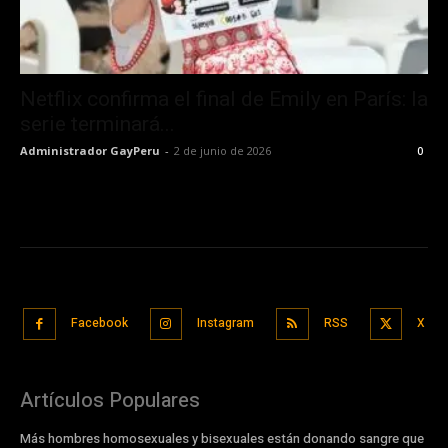
Netflix confirma el final de Emily en París: la
serie terminará...
Administrador GayPeru
-
2 de junio de 2026
0
Facebook
Instagram
RSS
X
Artículos Populares
Más hombres homosexuales y bisexuales están donando sangre que