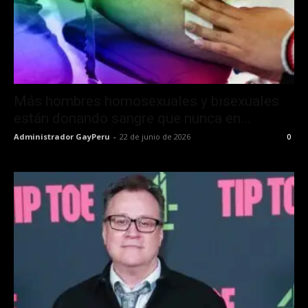
Más hombres homosexuales y bisexuales
están donando sangre que nunca en...
Administrador GayPeru
-
22 de junio de 2026
0